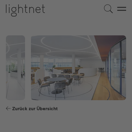
DE
EN
US
ES
FR
Zurück zur Übersicht