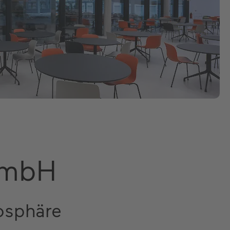
GmbH
osphäre