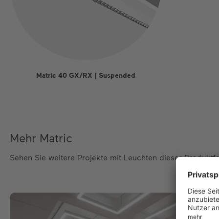
Matric 40 GX/RX | Suspended
Mehr Matric
Sehen Sie weitere Projekte mit Leuchten dieser Produktfa