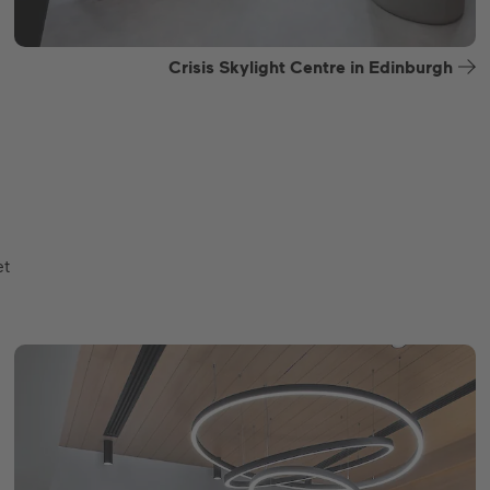
Crisis Skylight Centre in Edinburgh
et