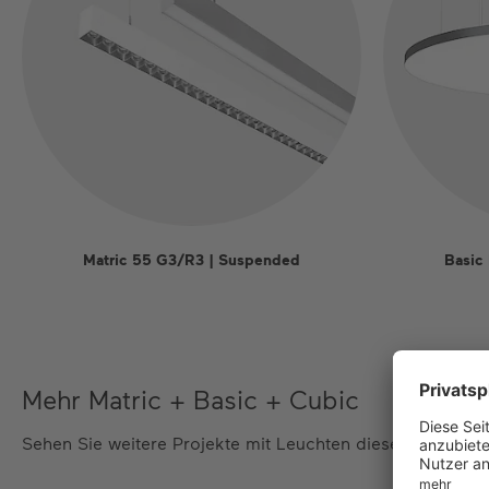
Matric 55 G3/R3 | Suspended
Basic
Mehr Matric + Basic + Cubic
Sehen Sie weitere Projekte mit Leuchten dieser Produktfa