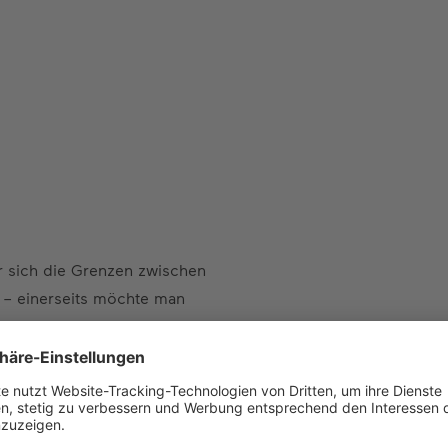
er sich die Grenzen zwischen
– einerseits möchte man
werden wohnlicher gestaltet,
alls professionelles Licht
ird.