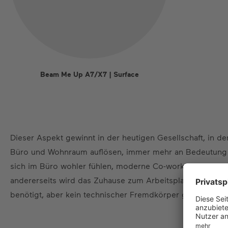
Beam Me Up A7/X7 | Surface
Dieser Aspekt gewinnt in der heutigen Gesellschaft, in d
Büro und Wohnraum auflösen, immer mehr an Bedeutung 
sich im Büro wohler fühlen, moderne Co-working spaces 
andererseits wird das Zuhause zum Arbeitsplatz, wo ebenf
benötigt, aber kein technischer Fremdkörper gewünscht w