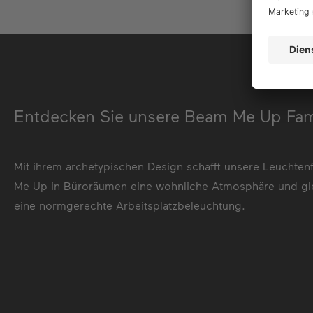
Entdecken Sie unsere Beam Me Up Fami
Mit ihrem archetypischen Design schafft unsere Leuchten
Me Up in Büroräumen eine wohnliche Atmosphäre und gle
eine normgerechte Arbeitsplatzbeleuchtung.