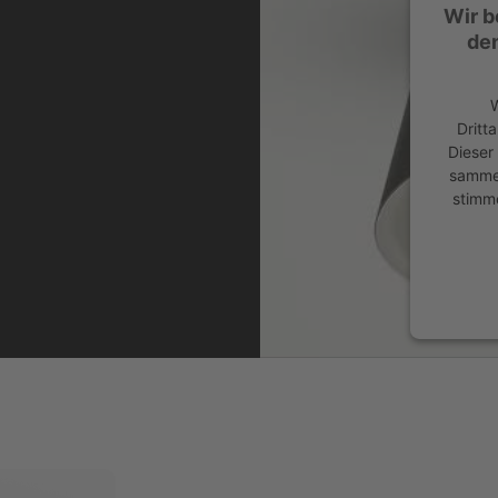
Wir b
de
W
Dritt
Dieser
sammel
stimm
power