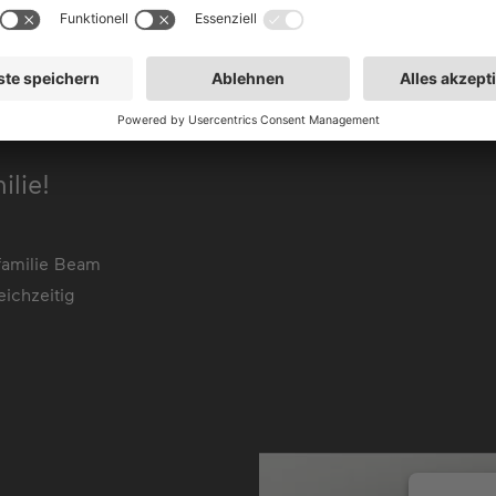
lie!
familie Beam
ichzeitig