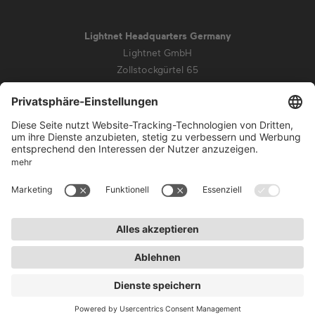
Lightnet Headquarters Germany
Lightnet GmbH
Zollstockgürtel 65
50969 Köln
info@lightnet.de
Impressum
Datenschutz
AGB
Garantiebedingungen
Barrierefreiheit