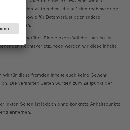
rantwortlich. Nach §§ 8 bis 10 TMG sind wir als
nach Umständen zu forschen, die auf eine rechtswidrige
halte selbst sowie für Datenverlust oder andere
usgeschlossen.
hiervon unberührt. Eine diesbezügliche Haftung ist
echenden Rechtsverletzungen werden wir diese Inhalte
en wir für diese fremden Inhalte auch keine Gewähr
tlich. Die verlinkten Seiten wurden zum Zeitpunkt der
verlinkten Seiten ist jedoch ohne konkrete Anhaltspunkte
end entfernen.