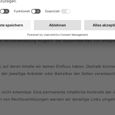
Inhalte auf diesen Seiten nach den allgemeinen Gesetzen ve
oder gespeicherte fremde Informationen zu überwachen oder 
Links zu anderen Webseiten, Aktualität und Korrektheit der In
der Download von Daten dieser Website herrühren können, a
g von Informationen nach den allgemeinen Gesetzen bleiben 
ten Rechtsverletzung möglich. Bei Bekanntwerden von entspr
, auf deren Inhalte wir keinen Einfluss haben. Deshalb könn
ts der jeweilige Anbieter oder Betreiber der Seiten verantwor
nicht erkennbar. Eine permanente inhaltliche Kontrolle der 
en von Rechtsverletzungen werden wir derartige Links umgeh