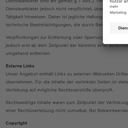
Diensteanbieter sind wir gemäß § 7 Abs.1 TMG für eigene 
Diensteanbieter jedoch nicht verpflichtet, übermittelte 
Tätigkeit hinweisen. Daher ist jegliche Haftung bezüglich 
technische Beeinträchtigungen, die durch Betrachtung o
Verpflichtungen zur Entfernung oder Sperrung der Nutzun
jedoch erst ab dem Zeitpunkt der Kenntnis einer konkre
umgehend entfernen.
Externe Links
Unser Angebot enthält Links zu externen Webseiten Dritter
übernehmen. Für die Inhalte der verlinkten Seiten ist ste
Verlinkung auf mögliche Rechtsverstöße überprüft.
Rechtswidrige Inhalte waren zum Zeitpunkt der Verlinkung 
einer Rechtsverletzung nicht zumutbar. Bei Bekanntwerd
Copyright