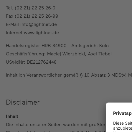
Tel. (02 21) 22 25 26-0
Fax (02 21) 22 25 26-99
E-Mail info@lightnet.de
Internet www.lightnet.de
Handelsregister HRB 34900 | Amtsgericht Köln
Geschäftsführung: Maciej Wierzbicki, Axel Tiebel
USt-IdNr: DE212762448
Inhaltlich Verantwortlicher gemäß § 10 Absatz 3 MDStV: M
Disclaimer
Inhalt
Die Inhalte unserer Seiten wurden mit größter Sorgfalt ers