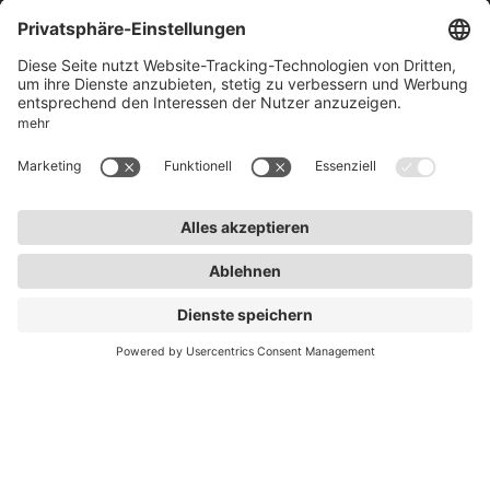
50969 Köln
info@lightnet.de
Impressum
Datenschutz
AGB
Garantiebedingungen
Barrierefreiheit