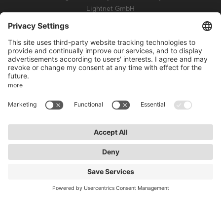
Lightnet GmbH
Zollstockgürtel 65
50969 Colonia
info@lightnet.de
Aviso legal
Política de privacidad
Condiciones generales
Condiciones de la garantía
Accesibilidad