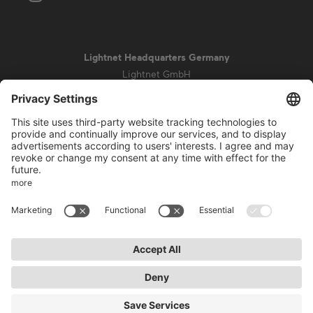
Lightnet Headquarters Germany
Lightnet GmbH
Zollstockgürtel 65
50969 Colonia
info@lightnet.de
Aviso legal
Política de privacidad
Condiciones generales
Condiciones de la garantía
Accesibilidad