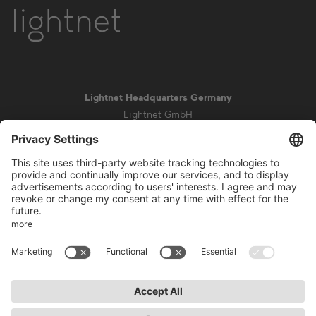
Lightnet Headquarters Germany
Lightnet GmbH
Zollstockgürtel 65
50969 Colonia
info@lightnet.de
Aviso legal
Política de privacidad
Condiciones generales
Condiciones de la garantía
Accesibilidad