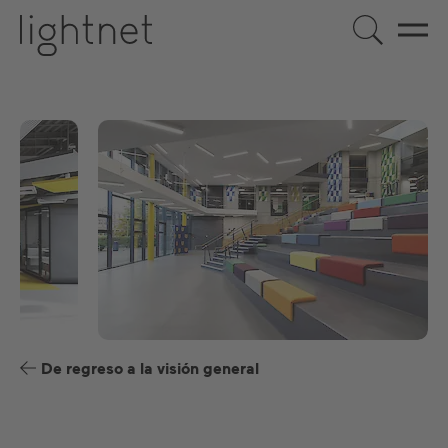
ES
DE
EN
US
FR
De regreso a la visión general