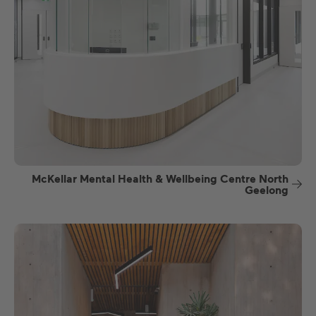
McKellar Mental Health & Wellbeing Centre North
Geelong