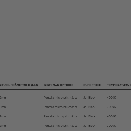
ITUD L/DIÁMETRO D (MM)
SISTEMAS OPTICOS
SUPERFICIE
TEMPERATURA 
02mm
Pantalla micro prismática
Jet Black
4000K
02mm
Pantalla micro prismática
Jet Black
3000K
02mm
Pantalla micro prismática
Jet Black
4000K
02mm
Pantalla micro prismática
Jet Black
3000K