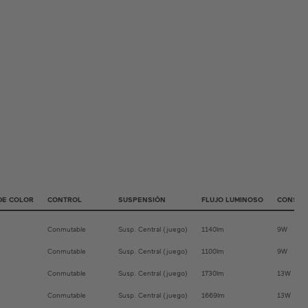
DE COLOR
CONTROL
SUSPENSIÓN
FLUJO LUMINOSO
CONSUM
Conmutable
Susp. Central (juego)
1140lm
9W
Conmutable
Susp. Central (juego)
1100lm
9W
Conmutable
Susp. Central (juego)
1730lm
13W
Conmutable
Susp. Central (juego)
1669lm
13W