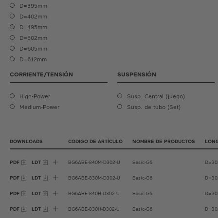
D=395mm
D=402mm
D=495mm
D=502mm
D=605mm
D=612mm
CORRIENTE/TENSIÓN
SUSPENSIÓN
High-Power
Susp. Central (juego)
Medium-Power
Susp. de tubo (Set)
DOWNLOADS
CÓDIGO DE ARTÍCULO
NOMBRE DE PRODUCTOS
LONG
PDF
LDT
BG6ABE-840M-D302-U
Basic-G6
D=3
PDF
LDT
BG6ABE-830M-D302-U
Basic-G6
D=3
PDF
LDT
BG6ABE-840H-D302-U
Basic-G6
D=3
PDF
LDT
BG6ABE-830H-D302-U
Basic-G6
D=3