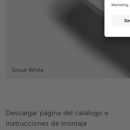
Snow White
Descargar página del catálogo e
instrucciones de montaje