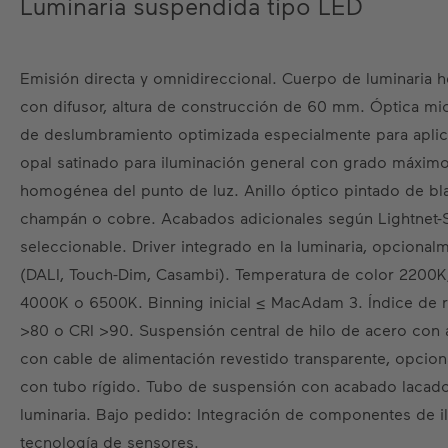
Luminaria suspendida tipo LED
Emisión directa y omnidireccional. Cuerpo de luminaria h
con difusor, altura de construcción de 60 mm. Óptica mic
de deslumbramiento optimizada especialmente para aplica
opal satinado para iluminación general con grado máximo
homogénea del punto de luz. Anillo óptico pintado de blan
champán o cobre. Acabados adicionales según Lightnet-S
seleccionable. Driver integrado en la luminaria, opcional
(DALI, Touch-Dim, Casambi). Temperatura de color 2200
4000K o 6500K. Binning inicial ≤ MacAdam 3. Índice de 
>80 o CRI >90. Suspensión central de hilo de acero con a
con cable de alimentación revestido transparente, opcio
con tubo rígido. Tubo de suspensión con acabado lacado
luminaria. Bajo pedido: Integración de componentes de 
tecnología de sensores.