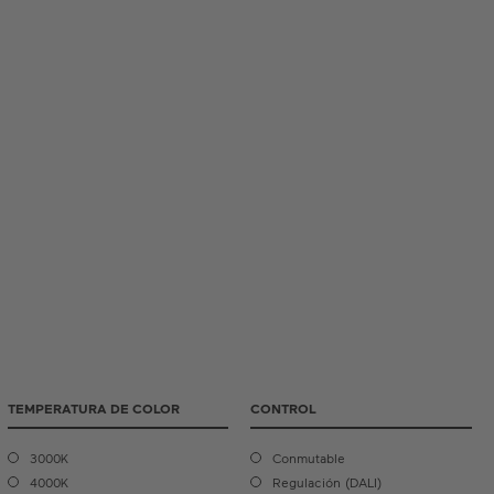
Satin Copper
Satin Cipria
Satin Bronze
TEMPERATURA DE COLOR
CONTROL
3000K
Conmutable
4000K
Regulación (DALI)