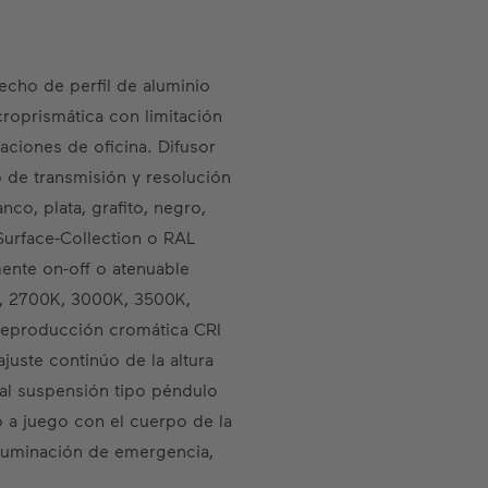
echo de perfil de aluminio
roprismática con limitación
ciones de oficina. Difusor
 de transmisión y resolución
co, plata, grafito, negro,
urface-Collection o RAL
mente on-off o atenuable
K, 2700K, 3000K, 3500K,
reproducción cromática CRI
juste continúo de la altura
nal suspensión tipo péndulo
 a juego con el cuerpo de la
iluminación de emergencia,