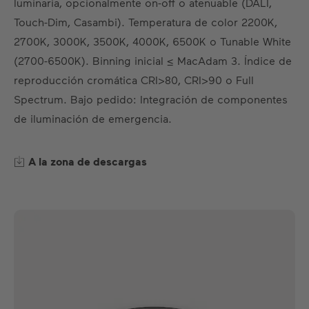
luminaria, opcionalmente on-off o atenuable (DALI,
ES
DE
EN
US
FR
Touch-Dim, Casambi). Temperatura de color 2200K,
2700K, 3000K, 3500K, 4000K, 6500K o Tunable White
(2700-6500K). Binning inicial ≤ MacAdam 3. Índice de
reproducción cromática CRI>80, CRI>90 o Full
Spectrum. Bajo pedido: Integración de componentes
de iluminación de emergencia.
A la zona de descargas