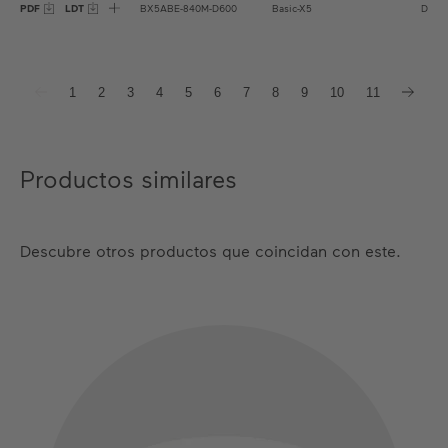
PDF
LDT
BX5ABE-840M-D600
Basic-X5
D=6
1
2
3
4
5
6
7
8
9
10
11
Productos similares
Descubre otros productos que coincidan con este.