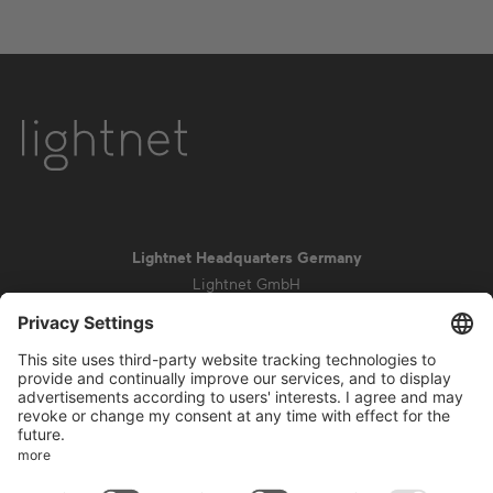
Lightnet Headquarters Germany
Lightnet GmbH
Zollstockgürtel 65
50969 Colonia
info@lightnet.de
Aviso legal