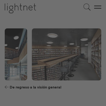
ES
DE
EN
US
FR
De regreso a la visión general