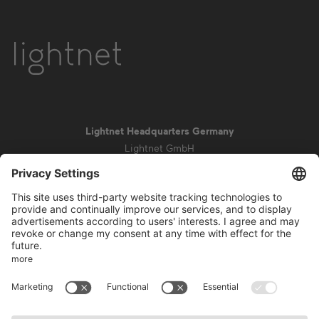
Lightnet Headquarters Germany
Lightnet GmbH
Zollstockgürtel 65
50969 Colonia
info@lightnet.de
Aviso legal
Política de privacidad
Condiciones generales