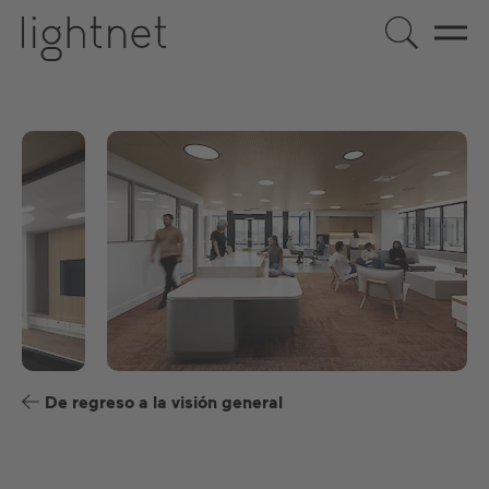
ES
DE
EN
US
FR
De regreso a la visión general