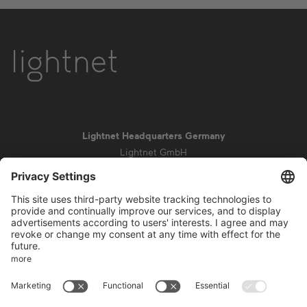
Lightnet Headquarters Germany
Lightnet GmbH
Zollstockgürtel 65
50969 Colonia
info@lightnet.de
Aviso legal
Política de privacidad
Condiciones generales