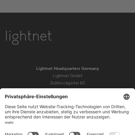
Lightnet Headquarters Germany
Lightnet GmbH
Zollstockgürtel 65
50969 Köln
info@lightnet.de
Impressum