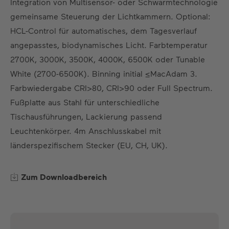
Integration von Multisensor- oder Schwarmtechnologie
DE
EN
ES
FR
gemeinsame Steuerung der Lichtkammern. Optional:
HCL-Control für automatisches, dem Tagesverlauf
angepasstes, biodynamisches Licht. Farbtemperatur
2700K, 3000K, 3500K, 4000K, 6500K oder Tunable
White (2700-6500K). Binning initial ≤MacAdam 3.
Farbwiedergabe CRI>80, CRI>90 oder Full Spectrum.
Fußplatte aus Stahl für unterschiedliche
Tischausführungen, Lackierung passend
Leuchtenkörper. 4m Anschlusskabel mit
länderspezifischem Stecker (EU, CH, UK).
Zum Downloadbereich