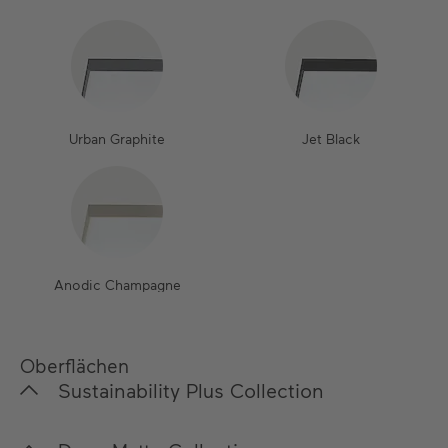
Urban Graphite
Jet Black
Anodic Champagne
Oberflächen
Sustainability Plus Collection
In unserer Sustainability Plus Collection legen wir