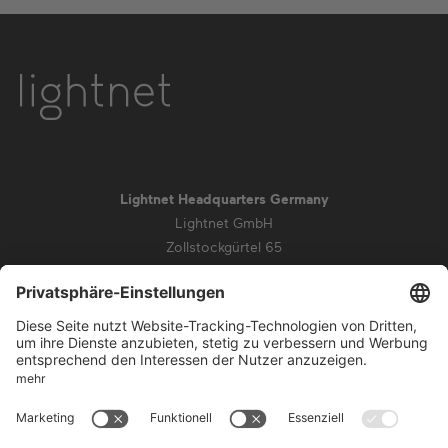
Lightnet Headquarters Germany
Lightnet GmbH
Zollstockgürtel 65
50969 Köln
info@lightnet.de
Impressum
Datenschutz
AGB