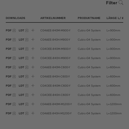
Satin Pale Gold
Filter
Satin Ivy Green
Satin Copper
DOWNLOADS
ARTIKELNUMMER
PRODUKTNAME
LÄNGE L/ Ø D 
Satin Cipria
PDF
LDT
CG4AEE-840M-M900-Y
Cubic-G4 System
L=900mm
Satin Bronze
PDF
LDT
CG4AEE-840H-M900-Y
Cubic-G4 System
L=900mm
PDF
LDT
CG4OEE-840M-M900-Y
Cubic-G4 System
L=900mm
PDF
LDT
CG4OEE-840H-M900-Y
Cubic-G4 System
L=900mm
PDF
LDT
CG4AEE-840M-C600-Y
Cubic-G4 System
L=600mm
PDF
LDT
CG4AEE-840H-C600-Y
Cubic-G4 System
L=600mm
PDF
LDT
CG4OEE-840M-C600-Y
Cubic-G4 System
L=600mm
PDF
LDT
CG4OEE-840H-C600-Y
Cubic-G4 System
L=600mm
PDF
LDT
CG4AEE-840M-M1200-Y
Cubic-G4 System
L=1200mm
PDF
LDT
CG4AEE-840H-M1200-Y
Cubic-G4 System
L=1200mm