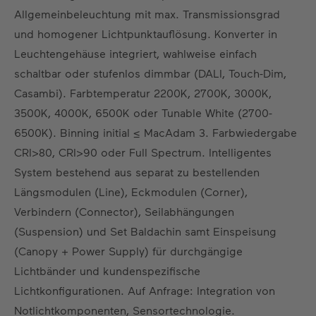
DE
EN
ES
FR
Allgemeinbeleuchtung mit max. Transmissionsgrad
und homogener Lichtpunktauflösung. Konverter in
Leuchtengehäuse integriert, wahlweise einfach
schaltbar oder stufenlos dimmbar (DALI, Touch-Dim,
Casambi). Farbtemperatur 2200K, 2700K, 3000K,
3500K, 4000K, 6500K oder Tunable White (2700-
6500K). Binning initial ≤ MacAdam 3. Farbwiedergabe
CRI>80, CRI>90 oder Full Spectrum. Intelligentes
System bestehend aus separat zu bestellenden
Längsmodulen (Line), Eckmodulen (Corner),
Verbindern (Connector), Seilabhängungen
(Suspension) und Set Baldachin samt Einspeisung
(Canopy + Power Supply) für durchgängige
Lichtbänder und kundenspezifische
Lichtkonfigurationen. Auf Anfrage: Integration von
Notlichtkomponenten, Sensortechnologie.