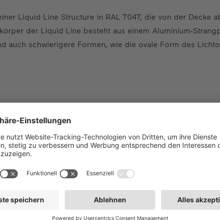
 einer Liquid Line Structure in RAL 7047, die von der Decke 
rper der Liquid Line besteht aus einem Aluminium-Strangpre
nd auch schwierigere Formen, wie die ovale Form des Lichto