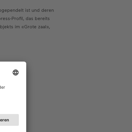
abgependelt ist und deren
ss-Profil, das bereits
bjekts im «Grote zaal»,