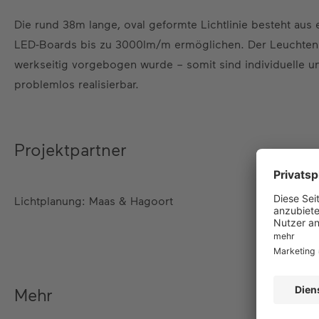
Die rund 38m lange, oval geformte Lichtlinie besteht aus
LED-Boards bis zu 3000lm/m ermöglichen. Der Leuchtenkö
werkseitig vorgebogen wurde – somit sind individuelle u
problemlos realisierbar.
Projektpartner
Lichtplanung: Maas & Hagoort
Mehr