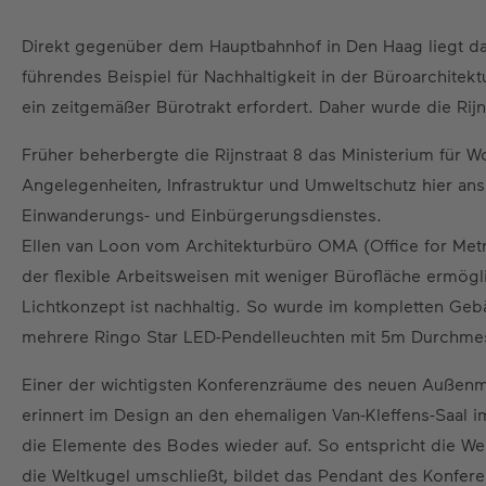
Direkt gegenüber dem Hauptbahnhof in Den Haag liegt das
führendes Beispiel für Nachhaltigkeit in der Büroarchitekt
ein zeitgemäßer Bürotrakt erfordert. Daher wurde die Rijn
Früher beherbergte die Rijnstraat 8 das Ministerium für 
Angelegenheiten, Infrastruktur und Umweltschutz hier ans
Einwanderungs- und Einbürgerungsdienstes.
Ellen van Loon vom Architekturbüro OMA (Office for Metr
der flexible Arbeitsweisen mit weniger Bürofläche ermögl
Lichtkonzept ist nachhaltig. So wurde im kompletten Ge
mehrere Ringo Star LED-Pendelleuchten mit 5m Durchmes
Einer der wichtigsten Konferenzräume des neuen Außenmi
erinnert im Design an den ehemaligen Van-Kleffens-Saal im
die Elemente des Bodes wieder auf. So entspricht die We
die Weltkugel umschließt, bildet das Pendant des Konfere