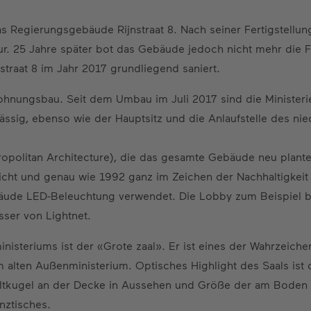
 Regierungsgebäude Rijnstraat 8. Nach seiner Fertigstellun
ur. 25 Jahre später bot das Gebäude jedoch nicht mehr die Fle
straat 8 im Jahr 2017 grundliegend saniert.
Wohnungsbau. Seit dem Umbau im Juli 2017 sind die Ministeri
ässig, ebenso wie der Hauptsitz und die Anlaufstelle des ni
opolitan Architecture), die das gesamte Gebäude neu plante
icht und genau wie 1992 ganz im Zeichen der Nachhaltigkeit
bäude LED-Beleuchtung verwendet. Die Lobby zum Beispiel 
ser von Lightnet.
nisteriums ist der «Grote zaal». Er ist eines der Wahrzeic
 alten Außenministerium. Optisches Highlight des Saals ist d
ltkugel an der Decke in Aussehen und Größe der am Boden u
nztisches.