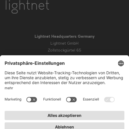
Lightnet Headquarters Germany
Lightnet GmbH
Zollstockgürtel 65
50969 Köln
info@lightnet.de
Impressum
Datenschutz
AGB
Garantiebedingungen
Barrierefreiheit