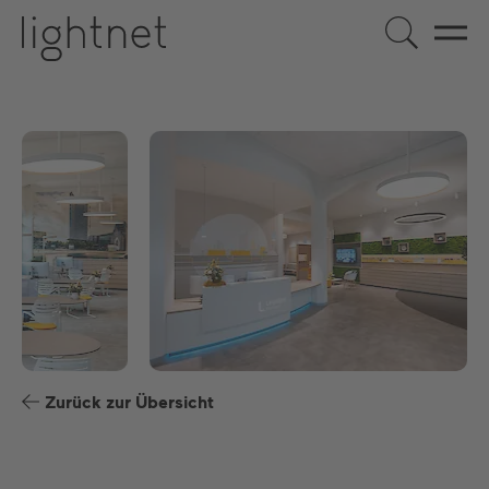
DE
EN
US
ES
FR
Zurück zur Übersicht