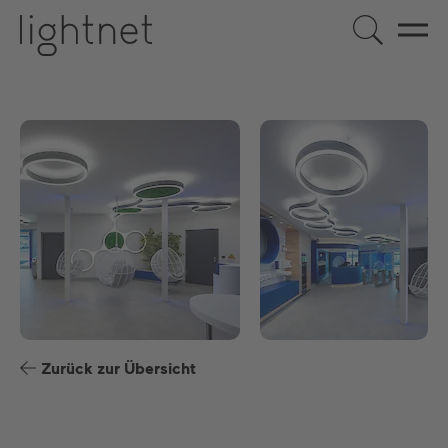
DE
EN
US
ES
FR
Zurück zur Übersicht