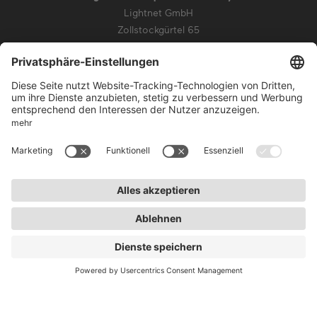
Lightnet GmbH
Zollstockgürtel 65
50969 Köln
info@lightnet.de
Impressum
Datenschutz
AGB
Garantiebedingungen
Barrierefreiheit