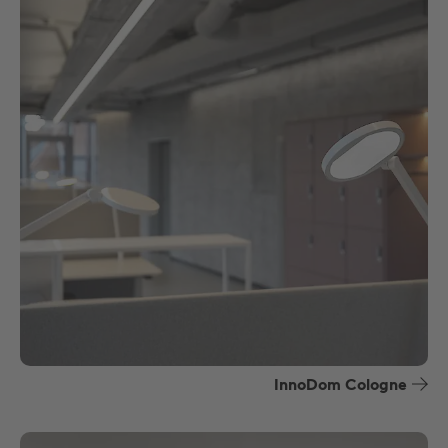
InnoDom Cologne