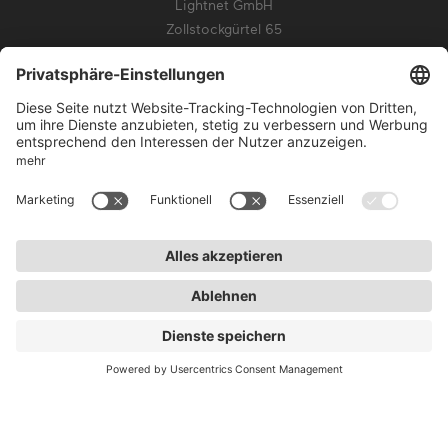
Lightnet GmbH
Zollstockgürtel 65
50969 Köln
info@lightnet.de
Impressum
Datenschutz
AGB
Garantiebedingungen
Barrierefreiheit