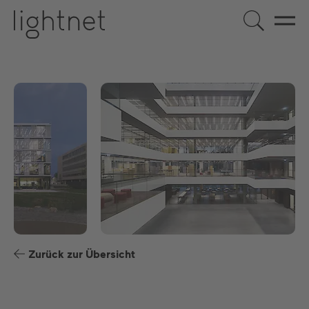
DE
EN
US
ES
FR
Zurück zur Übersicht