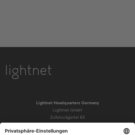
Lightnet Headquarters Germany
Lightnet GmbH
Zollstockgürtel 65
50969 Köln