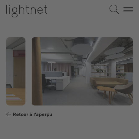
FR
DE
EN
US
ES
Retour à l'aperçu