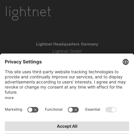
Lightnet Headquarters Germany
Lightnet GmbH
Zollstockgürtel 65
50969 Cologne
info@lightnet.de
Mentions légales de la société
Aviso de privacidad
Conditions générales
Conditions de garantie
Accessibilité