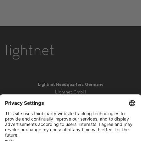
Lightnet Headquarters Germany
Lightnet GmbH
Zollstockgürtel 65
50969 Cologne
info@lightnet.de