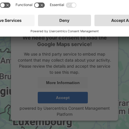
We need your consent to load the
Google Maps service!
We use a third party service to embed map
content that may collect data about your activity.
Please review the details and accept the service
to see this map.
More Information
Accept
powered by
Usercentrics Consent Management
Platform