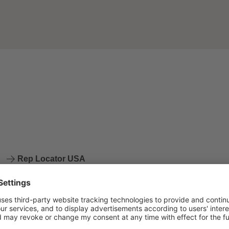
Rep Locator USA
Lightnet UK