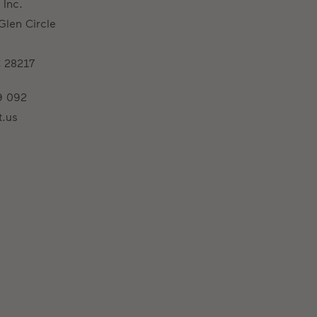
 Inc.
Glen Circle
C 28217
9 092
t.us