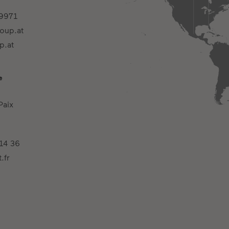
9971
roup.at
p.at
e
Paix
14 36
.fr