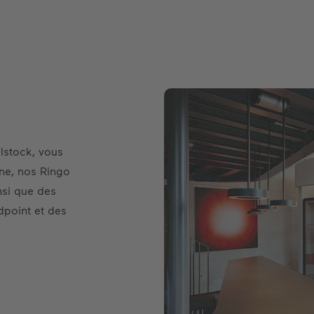
lstock, vous
ine, nos Ringo
nsi que des
point et des