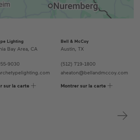
pe Lighting
Bell & McCoy
B
rnia Bay Area, CA
Austin, TX
O
355-9030
(512) 719-1800
(
rchetypelighting.com
aheaton@bellandmccoy.com
M
 sur la carte
Montrer sur la carte
M