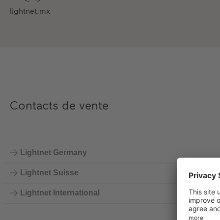
lightnet.mx
Contacts de vente
Lightnet Germany
Lightnet Suisse
Lightnet International