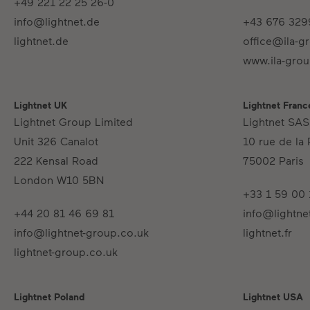
+49 221 22 25 26-0
info@lightnet.de
+43 676 329
lightnet.de
office@ila-g
www.ila-grou
Lightnet UK
Lightnet Franc
Lightnet Group Limited
Lightnet SAS
Unit 326 Canalot
10 rue de la 
222 Kensal Road
75002 Paris
London W10 5BN
+33 1 59 00 
+44 20 81 46 69 81
info@lightnet
info@lightnet-group.co.uk
lightnet.fr
lightnet-group.co.uk
Lightnet Poland
Lightnet USA