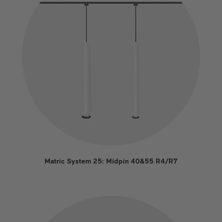
FR
DE
EN
US
ES
Matric System 25: Midpin 40&55 R4/R7