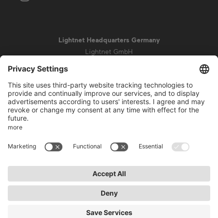
Lightnet Headquarters Germany
Lightnet GmbH
Zollstockgürtel 65
50969 Cologne
info@lightnet.de
Mentions légales de la société
Aviso de privacidad
Conditions générales
Conditions de garantie
Accessibilité