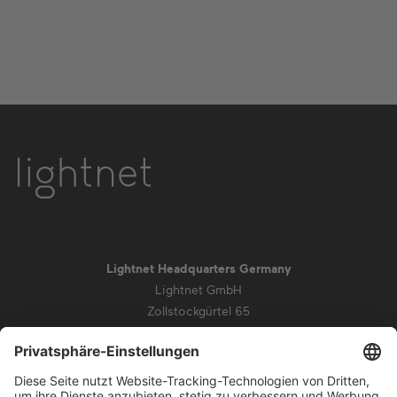
Lightnet Headquarters Germany
Lightnet GmbH
Zollstockgürtel 65
50969 Köln
info@lightnet.de