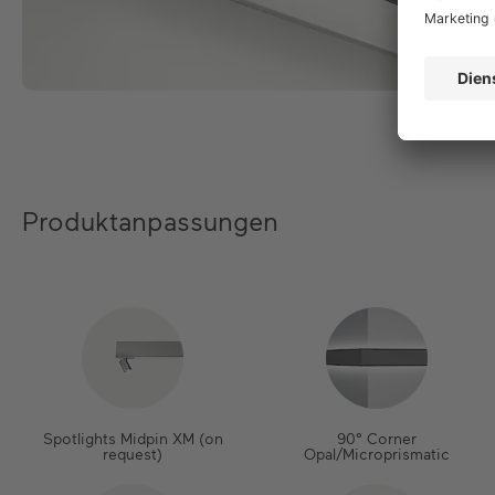
Produktanpassungen
Spotlights Midpin XM (on
90° Corner
request)
Opal/Microprismatic