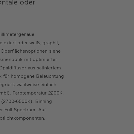
ontale oder
Millimetergenaue
oxiert oder weiß, graphit,
e Oberflächenoptionen siehe
smenoptik mit optimierter
paldiffusor aus satiniertem
ik für homogene Beleuchtung
egriert, wahlweise einfach
ambi). Farbtemperatur 2200K,
 (2700-6500K). Binning
r Full Spectrum. Auf
Notlichtkomponenten.