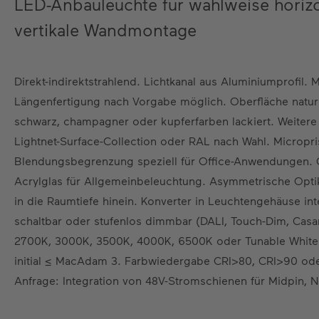
LED-Anbauleuchte für wahlweise horiz
vertikale Wandmontage
Direkt-indirektstrahlend. Lichtkanal aus Aluminiumprofil. 
Längenfertigung nach Vorgabe möglich. Oberfläche naturel
schwarz, champagner oder kupferfarben lackiert. Weiter
Lightnet-Surface-Collection oder RAL nach Wahl. Micropri
Blendungsbegrenzung speziell für Office-Anwendungen. O
Acrylglas für Allgemeinbeleuchtung. Asymmetrische Opt
in die Raumtiefe hinein. Konverter in Leuchtengehäuse int
schaltbar oder stufenlos dimmbar (DALI, Touch-Dim, Cas
2700K, 3000K, 3500K, 4000K, 6500K oder Tunable White
initial ≤ MacAdam 3. Farbwiedergabe CRI>80, CRI>90 ode
Anfrage: Integration von 48V-Stromschienen für Midpin, 