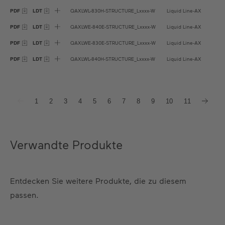
PDF
LDT
QAXLWL-830H-STRUCTURE_Lxxxx-W
Liquid Line-AX
Len
PDF
LDT
QAXLWE-840E-STRUCTURE_Lxxxx-W
Liquid Line-AX
Len
PDF
LDT
QAXLWE-830E-STRUCTURE_Lxxxx-W
Liquid Line-AX
Len
PDF
LDT
QAXLWL-840H-STRUCTURE_Lxxxx-W
Liquid Line-AX
Len
1
2
3
4
5
6
7
8
9
10
11
Verwandte Produkte
Entdecken Sie weitere Produkte, die zu diesem
passen.