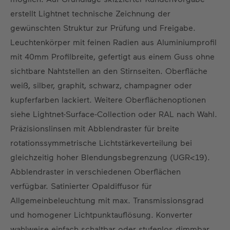
DE
EN
US
ES
FR
erstellt Lightnet technische Zeichnung der
gewünschten Struktur zur Prüfung und Freigabe.
Leuchtenkörper mit feinen Radien aus Aluminiumprofil
mit 40mm Profilbreite, gefertigt aus einem Guss ohne
sichtbare Nahtstellen an den Stirnseiten. Oberfläche
weiß, silber, graphit, schwarz, champagner oder
kupferfarben lackiert. Weitere Oberflächenoptionen
siehe Lightnet-Surface-Collection oder RAL nach Wahl.
Präzisionslinsen mit Abblendraster für breite
rotationssymmetrische Lichtstärkeverteilung bei
gleichzeitig hoher Blendungsbegrenzung (UGR<19).
Abblendraster in verschiedenen Oberflächen
verfügbar. Satinierter Opaldiffusor für
Allgemeinbeleuchtung mit max. Transmissionsgrad
und homogener Lichtpunktauflösung. Konverter
wahlweise einfach schaltbar oder stufenlos dimmbar