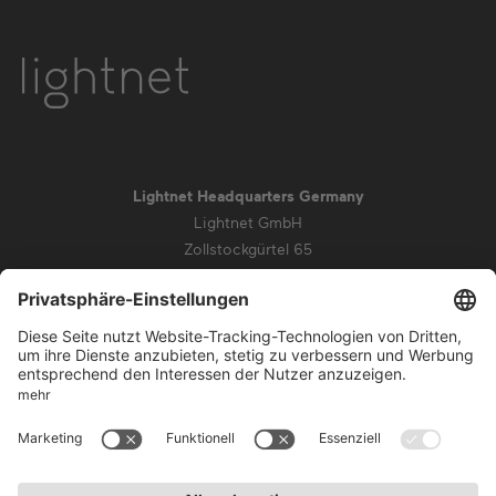
Lightnet Headquarters Germany
Lightnet GmbH
Zollstockgürtel 65
50969 Köln
info@lightnet.de
Impressum
Datenschutz
AGB