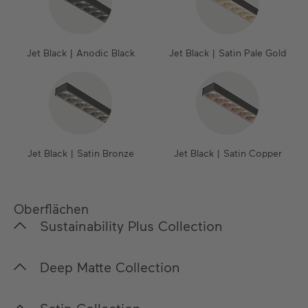
Jet Black | Anodic Black
Jet Black | Satin Pale Gold
Jet Black | Satin Bronze
Jet Black | Satin Copper
Oberflächen
Sustainability Plus Collection
In unserer Sustainability Plus Collection legen wir
Deep Matte Collection
besonderen Fokus auf die Nachhaltigkeit sowohl
der Pulverlacke als auch des
Für unsere Deep Matte Collection haben wir