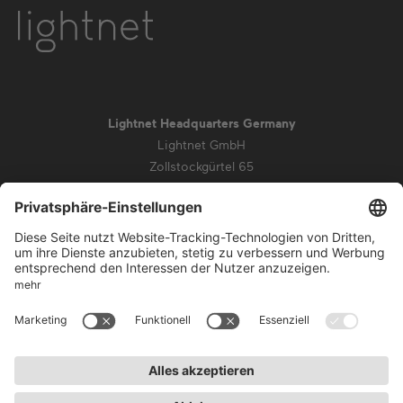
Lightnet Headquarters Germany
Lightnet GmbH
Zollstockgürtel 65
50969 Köln
info@lightnet.de
Impressum
Datenschutz
AGB
Garantiebedingungen
Barrierefreiheit