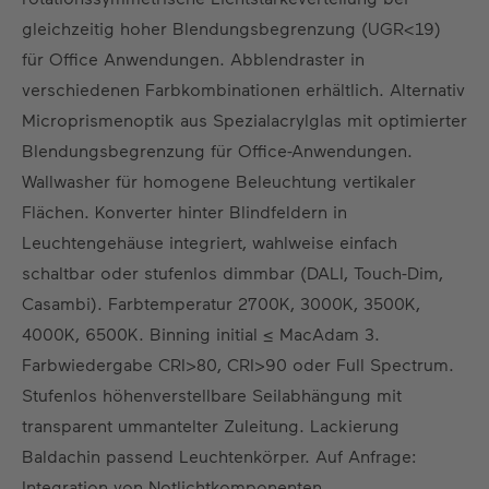
DE
EN
ES
FR
gleichzeitig hoher Blendungsbegrenzung (UGR<19)
für Office Anwendungen. Abblendraster in
verschiedenen Farbkombinationen erhältlich. Alternativ
Microprismenoptik aus Spezialacrylglas mit optimierter
Blendungsbegrenzung für Office-Anwendungen.
Wallwasher für homogene Beleuchtung vertikaler
Flächen. Konverter hinter Blindfeldern in
Leuchtengehäuse integriert, wahlweise einfach
schaltbar oder stufenlos dimmbar (DALI, Touch-Dim,
Casambi). Farbtemperatur 2700K, 3000K, 3500K,
4000K, 6500K. Binning initial ≤ MacAdam 3.
Farbwiedergabe CRI>80, CRI>90 oder Full Spectrum.
Stufenlos höhenverstellbare Seilabhängung mit
transparent ummantelter Zuleitung. Lackierung
Baldachin passend Leuchtenkörper. Auf Anfrage:
Integration von Notlichtkomponenten,