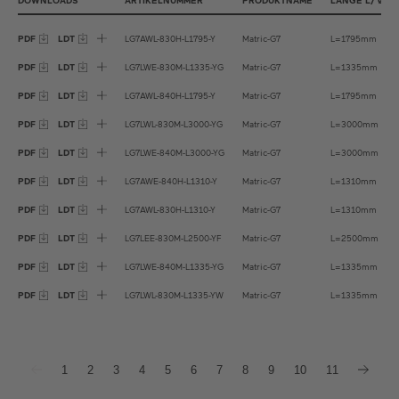
DOWNLOADS
ARTIKELNUMMER
PRODUKTNAME
LÄNGE L/ Ø D 
Satin Cipria
PDF
LDT
LG7AWL-830H-L1795-Y
Matric-G7
L=1795mm
Satin Bronze
PDF
LDT
LG7LWE-830M-L1335-YG
Matric-G7
L=1335mm
PDF
LDT
LG7AWL-840H-L1795-Y
Matric-G7
L=1795mm
PDF
LDT
LG7LWL-830M-L3000-YG
Matric-G7
L=3000mm
PDF
LDT
LG7LWE-840M-L3000-YG
Matric-G7
L=3000mm
PDF
LDT
LG7AWE-840H-L1310-Y
Matric-G7
L=1310mm
PDF
LDT
LG7AWL-830H-L1310-Y
Matric-G7
L=1310mm
PDF
LDT
LG7LEE-830M-L2500-YF
Matric-G7
L=2500mm
PDF
LDT
LG7LWE-840M-L1335-YG
Matric-G7
L=1335mm
PDF
LDT
LG7LWL-830M-L1335-YW
Matric-G7
L=1335mm
1
2
3
4
5
6
7
8
9
10
11