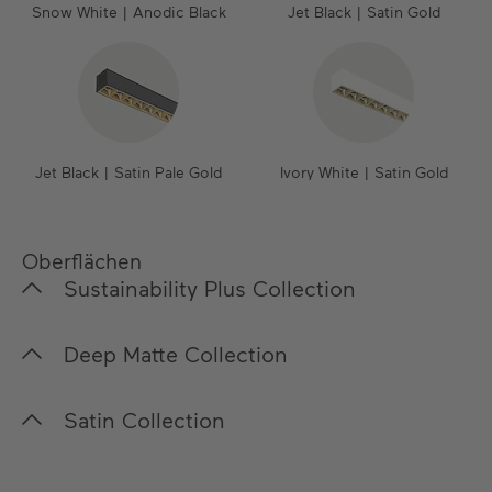
Snow White | Anodic Black
Jet Black | Satin Gold
Jet Black | Satin Pale Gold
Ivory White | Satin Gold
Oberflächen
Sustainability Plus Collection
In unserer Sustainability Plus Collection legen wir
Deep Matte Collection
besonderen Fokus auf die Nachhaltigkeit sowohl
der Pulverlacke als auch des
Für unsere Deep Matte Collection haben wir
Satin Collection
Produktionsprozesses. Mithilfe von drei
sorgfältig eine Palette von Oberflächen mit einer
vollautomatischen Produktionslinien gewinnen wir
herausragend tiefmatten und samtigen Eleganz
Unsere Satin Collection besticht durch ihre