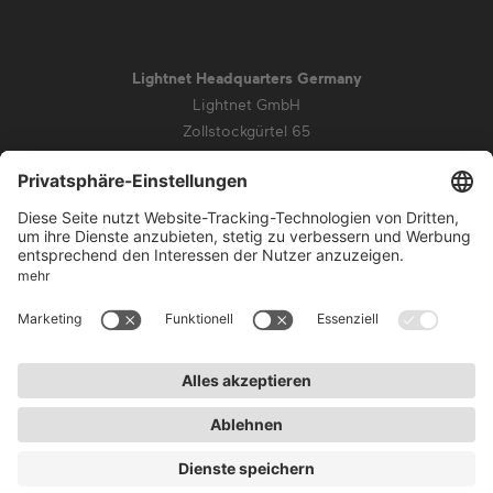
Lightnet Headquarters Germany
Lightnet GmbH
Zollstockgürtel 65
50969 Köln
info@lightnet.de
Impressum
Datenschutz
AGB
Garantiebedingungen
Barrierefreiheit