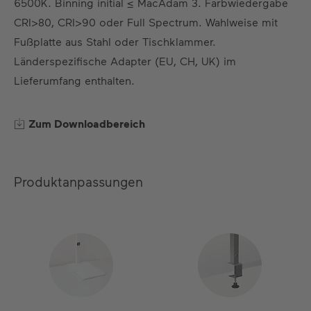
6500K. Binning initial ≤ MacAdam 3. Farbwiedergabe
DE
EN
ES
FR
CRI>80, CRI>90 oder Full Spectrum. Wahlweise mit
Fußplatte aus Stahl oder Tischklammer.
Länderspezifische Adapter (EU, CH, UK) im
Lieferumfang enthalten.
Zum Downloadbereich
Produktanpassungen