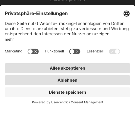
50969 Köln
info@lightnet.de
Impressum
Datenschutz
AGB
Garantiebedingungen
Barrierefreiheit