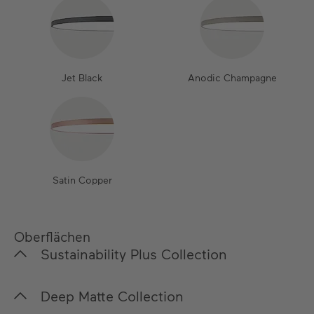
Jet Black
Anodic Champagne
Satin Copper
Oberflächen
Sustainability Plus Collection
In unserer Sustainability Plus Collection legen wir
Deep Matte Collection
besonderen Fokus auf die Nachhaltigkeit sowohl