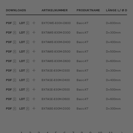
Satin Ivy Green
Satin Copper
DOWNLOADS
ARTIKELNUMMER
PRODUKTNAME
LÄNGE L/ Ø D (M
Satin Cipria
PDF
LDT
BX7OWE-830H-D800
Basic-X7
D=800mm
Satin Bronze
PDF
LDT
BX7AWE-830M-D300
Basic-X7
D=300mm
PDF
LDT
BX7AWE-830M-D400
Basic-X7
D=400mm
PDF
LDT
BX7AWE-830M-D500
Basic-X7
D=500mm
PDF
LDT
BX7AWE-830M-D600
Basic-X7
D=600mm
PDF
LDT
BX7ASE-830M-D300
Basic-X7
D=300mm
PDF
LDT
BX7ASE-830M-D400
Basic-X7
D=400mm
PDF
LDT
BX7ASE-830M-D500
Basic-X7
D=500mm
PDF
LDT
BX7ASE-830M-D600
Basic-X7
D=600mm
PDF
LDT
BX7ABE-830M-D300
Basic-X7
D=300mm