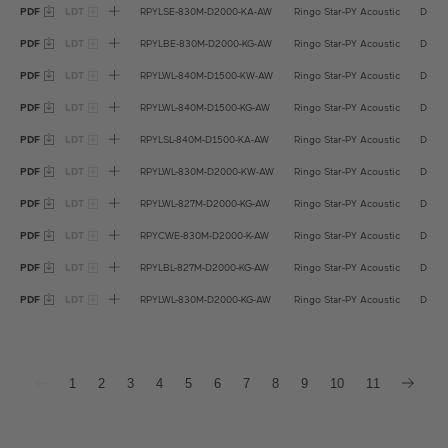
PDF
LDT
RPYLSE-830M-D2000-KA-AW
Ringo Star-PY Acoustic
D=20
PDF
LDT
RPYLBE-830M-D2000-KG-AW
Ringo Star-PY Acoustic
D=20
PDF
LDT
RPYLWL-840M-D1500-KW-AW
Ringo Star-PY Acoustic
D=15
PDF
LDT
RPYLWL-840M-D1500-KG-AW
Ringo Star-PY Acoustic
D=15
PDF
LDT
RPYLSL-840M-D1500-KA-AW
Ringo Star-PY Acoustic
D=15
PDF
LDT
RPYLWL-830M-D2000-KW-AW
Ringo Star-PY Acoustic
D=20
PDF
LDT
RPYLWL-827M-D2000-KG-AW
Ringo Star-PY Acoustic
D=20
PDF
LDT
RPYCWE-830M-D2000-K-AW
Ringo Star-PY Acoustic
D=20
PDF
LDT
RPYLBL-827M-D2000-KG-AW
Ringo Star-PY Acoustic
D=20
PDF
LDT
RPYLWL-830M-D2000-KG-AW
Ringo Star-PY Acoustic
D=20
1
2
3
4
5
6
7
8
9
10
11