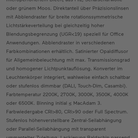
DE
EN
US
ES
FR
oder grünem Moos. Direktanteil über Präzisionslinsen
mit Abblendraster für breite rotationssymmetrische
Lichtstärkeverteilung bei gleichzeitig hoher
Blendungsbegrenzung (UGR<19) speziell für Office
Anwendungen. Abblendraster in verschiedenen
Farbkombinationen erhältlich. Satinierter Opaldiffusor
für Allgemeinbeleuchtung mit max. Transmissionsgrad
und homogener Lichtpunktauflösung. Konverter im
Leuchtenkörper integriert, wahlweise einfach schaltbar
oder stufenlos dimmbar (DALI, Touch-Dim, Casambi).
Farbtemperatur 2200K, 2700K, 3000K, 3500K, 4000K
oder 6500K. Binning initial ≤ MacAdam 3.
Farbwiedergabe CRI>80, CRI>90 oder Full Spectrum.
Stufenlos höhenverstellbare Zentral-Seilabhängung
oder Parallel-Seilabhängung mit transparent
ummantelter Zuleitung. Lackierung Baldachin passend