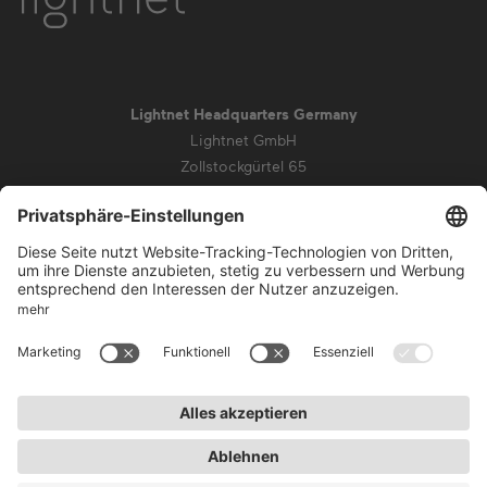
Lightnet Headquarters Germany
Lightnet GmbH
Zollstockgürtel 65
50969 Köln
info@lightnet.de
Impressum
Datenschutz
AGB
Garantiebedingungen
Barrierefreiheit