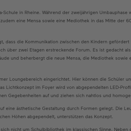
a-Schule in Rheine. Während der zweijährigen Umbauphase 
zudem eine Mensa sowie eine Mediothek in das Mitte der 60
egt, dass die Kommunikation zwischen den Kindern gefördert
sich über zwei Etagen erstreckende Forum. Es ist gedacht a
äude und beherbergt die neue Mensa, die Mediothek sowie e
er Loungebereich eingerichtet. Hier können die Schüler un
 Lichtkonzept im Foyer wird von abgependelten LED-Profil
nischen Gegebenheiten auf und ziehen sich nahtlos und homoge
f eine ästhetische Gestaltung durch Formen gelegt. Die Le
lichen Höhen abgependelt, unterstützen das Konzept.
sich nicht um Schulbibliothek im klassischen Sinne. Neben 