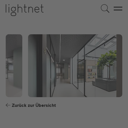
DE
EN
US
ES
FR
Zurück zur Übersicht