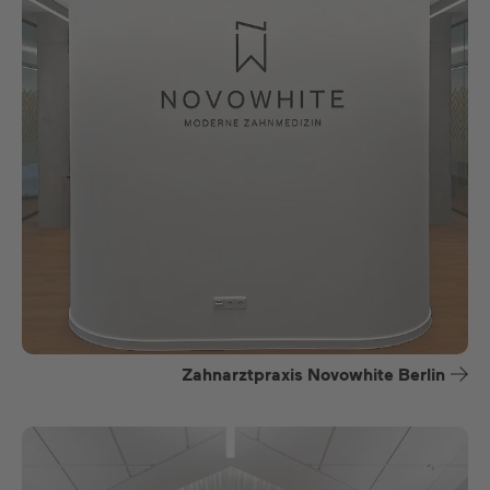
Zahnarztpraxis Novowhite Berlin