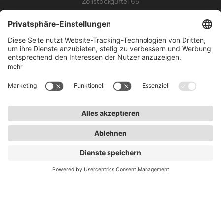
Zollstockgürtel 65
50969 Köln
info@lightnet.de
Impressum
Datenschutz
AGB
Garantiebedingungen
Barrierefreiheit