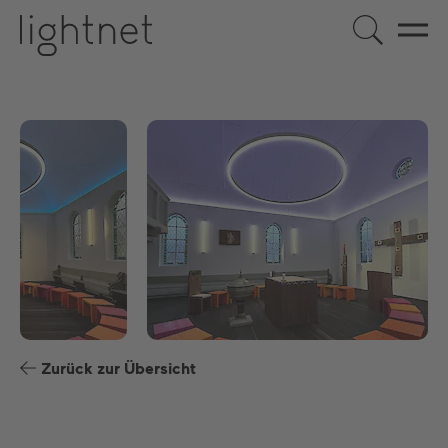
DE
EN
US
ES
FR
Zurück zur Übersicht