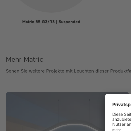
Matric 55 G3/R3 | Suspended
Mehr Matric
Sehen Sie weitere Projekte mit Leuchten dieser Produktfa