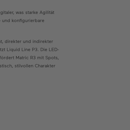
aler, was starke Agilität
e und konfigurierbare
, direkter und indirekter
zt Liquid Line P3. Die LED-
ördert Matric R3 mit Spots,
isch, stilvollen Charakter