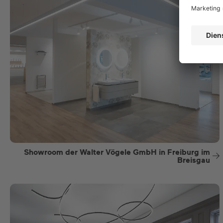
Showroom der Walter Vögele GmbH in Freiburg im
Breisgau