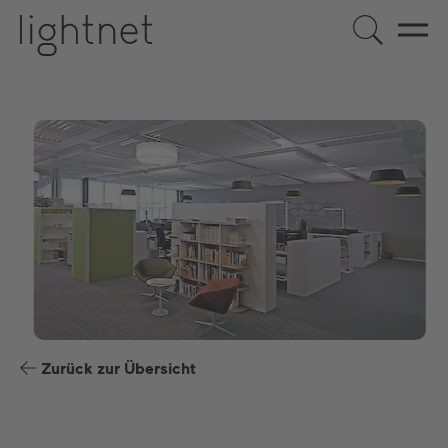
DE
EN
US
ES
FR
Zurück zur Übersicht