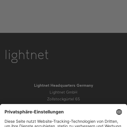
Lightnet Headquarters Germany
Lightnet GmbH
Zollstockgürtel 65
50969 Köln
info@lightnet.de