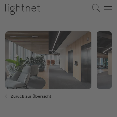
DE
EN
US
ES
FR
Zurück zur Übersicht