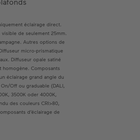
plafonds
niquement éclairage direct.
e visible de seulement 25mm.
hampagne. Autres options de
 Diffuseur micro-prismatique
ux. Diffuseur opale satiné
e et homogène. Composants
 un éclairage grand angle du
x On/Off ou graduable (DALI,
000K, 3500K oder 4000K,
endu des couleurs CRI>80,
composants d’éclairage de