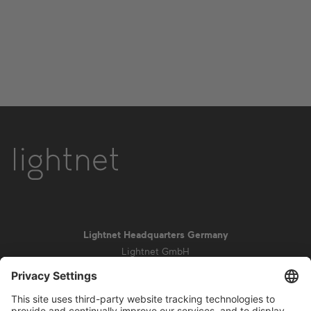
Lightnet Headquarters Germany
Lightnet GmbH
Zollstockgürtel 65
50969 Cologne