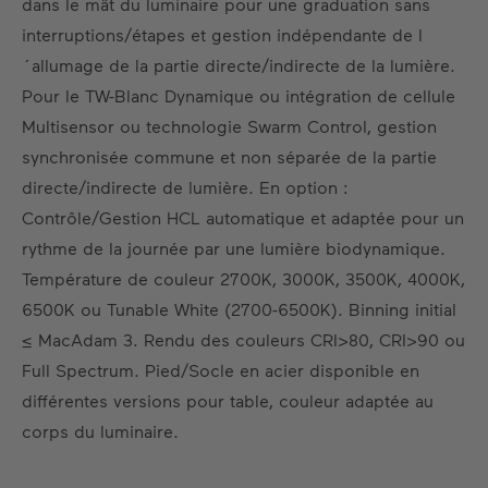
dans le mât du luminaire pour une graduation sans
FR
DE
EN
ES
interruptions/étapes et gestion indépendante de l
´allumage de la partie directe/indirecte de la lumière.
Pour le TW-Blanc Dynamique ou intégration de cellule
Multisensor ou technologie Swarm Control, gestion
synchronisée commune et non séparée de la partie
directe/indirecte de lumière. En option :
Contrôle/Gestion HCL automatique et adaptée pour un
rythme de la journée par une lumière biodynamique.
Température de couleur 2700K, 3000K, 3500K, 4000K,
6500K ou Tunable White (2700-6500K). Binning initial
≤ MacAdam 3. Rendu des couleurs CRI>80, CRI>90 ou
Full Spectrum. Pied/Socle en acier disponible en
différentes versions pour table, couleur adaptée au
corps du luminaire.