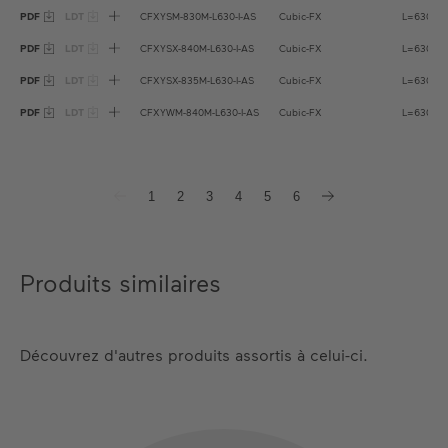
PDF
LDT
CFXYSM-830M-L630-I-AS
Cubic-FX
L=630m
PDF
LDT
CFXYSX-840M-L630-I-AS
Cubic-FX
L=630m
PDF
LDT
CFXYSX-835M-L630-I-AS
Cubic-FX
L=630m
PDF
LDT
CFXYWM-840M-L630-I-AS
Cubic-FX
L=630m
1
2
3
4
5
6
Produits similaires
Découvrez d'autres produits assortis à celui-ci.