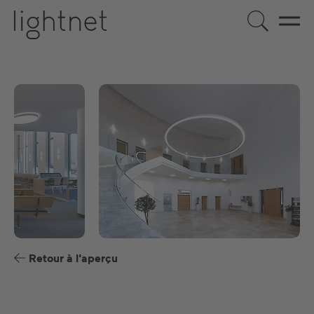
FR
DE
EN
US
ES
Retour à l'aperçu