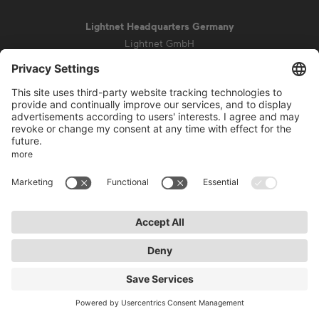
Lightnet Headquarters Germany
Lightnet GmbH
Zollstockgürtel 65
50969 Cologne
info@lightnet.de
Mentions légales de la société
Aviso de privacidad
Conditions générales
Conditions de garantie
Accessibilité