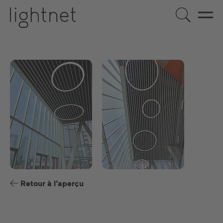
FR
DE
EN
US
ES
Retour à l'aperçu