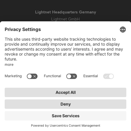
Lightnet Headquarters Germany
Lightnet GmbH
Zollstockgürtel 65
50969 Cologne
info@lightnet.de
Mentions légales de la société
Aviso de privacidad
Conditions générales
Conditions de garantie
Accessibilité