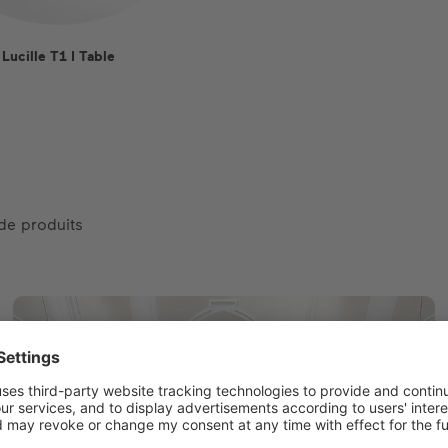
Lucille T1 I Table
 de produits