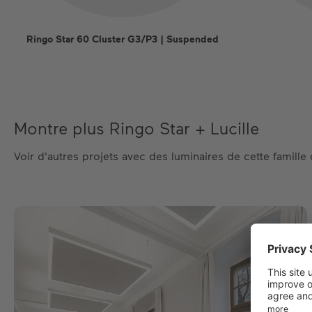
Ringo Star 60 Cluster G3/P3 | Suspended
Montre plus Ringo Star + Lucille
Voir d'autres projets avec des luminaires de cette famille