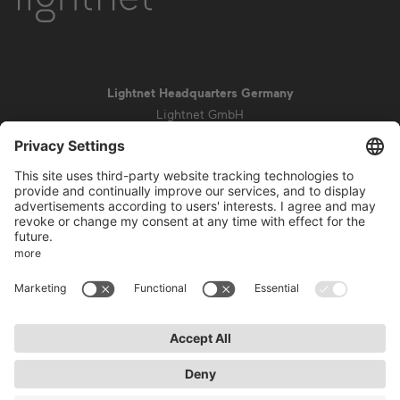
Lightnet Headquarters Germany
Lightnet GmbH
Zollstockgürtel 65
50969 Cologne
info@lightnet.de
Mentions légales de la société
Aviso de privacidad
Conditions générales
Conditions de garantie
Accessibilité