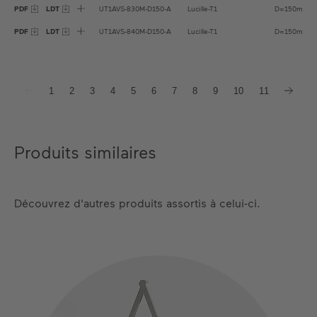
PDF
LDT
UT1AVS-830M-D150-A
Lucille-T1
D=150mm
PDF
LDT
UT1AVS-840M-D150-A
Lucille-T1
D=150mm
1
2
3
4
5
6
7
8
9
10
11
Produits similaires
Découvrez d'autres produits assortis à celui-ci.