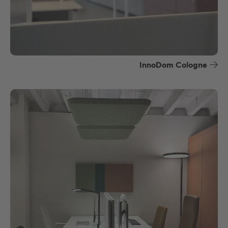
InnoDom Cologne