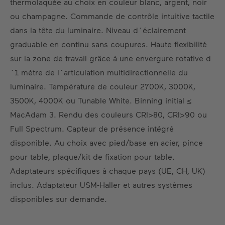
thermolaquée au choix en couleur blanc, argent, noir
FR
DE
EN
ES
ou champagne. Commande de contrôle intuitive tactile
dans la tête du luminaire. Niveau d´éclairement
graduable en continu sans coupures. Haute flexibilité
sur la zone de travail grâce à une envergure rotative d
´1 mètre de l´articulation multidirectionnelle du
luminaire. Température de couleur 2700K, 3000K,
3500K, 4000K ou Tunable White. Binning initial ≤
MacAdam 3. Rendu des couleurs CRI>80, CRI>90 ou
Full Spectrum. Capteur de présence intégré
disponible. Au choix avec pied/base en acier, pince
pour table, plaque/kit de fixation pour table.
Adaptateurs spécifiques à chaque pays (UE, CH, UK)
inclus. Adaptateur USM-Haller et autres systèmes
disponibles sur demande.