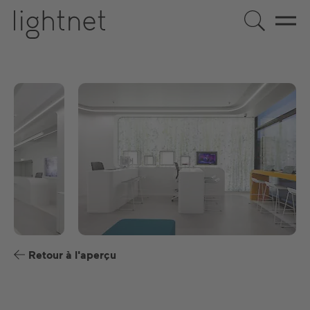
FR
DE
EN
US
ES
Retour à l'aperçu