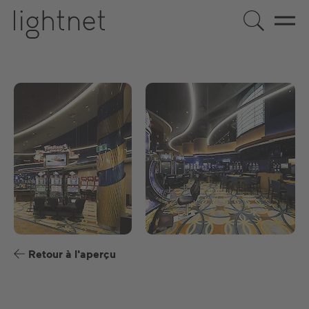
FR
DE
EN
US
ES
Retour à l'aperçu