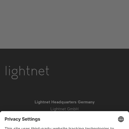
Lightnet Headquarters Germany
Lightnet GmbH
Zollstockgürtel 65
50969 Cologne