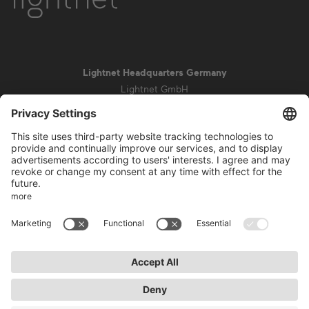
Lightnet Headquarters Germany
Lightnet GmbH
Zollstockgürtel 65
50969 Colonia
info@lightnet.de
Aviso legal
Política de privacidad
Condiciones generales
Condiciones de la garantía
Accesibilidad