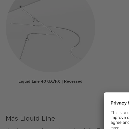
Liquid Line 40 QX/FX | Recessed
Más Liquid Line