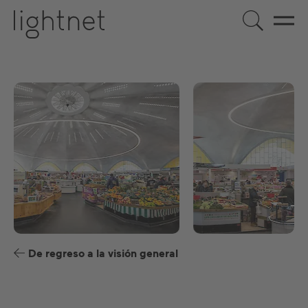
ES
DE
EN
US
FR
De regreso a la visión general