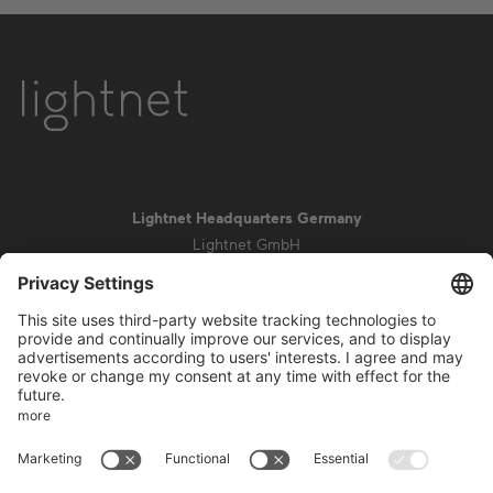
Lightnet Headquarters Germany
Lightnet GmbH
Zollstockgürtel 65
50969 Colonia
info@lightnet.de
Aviso legal
Política de privacidad
Condiciones generales