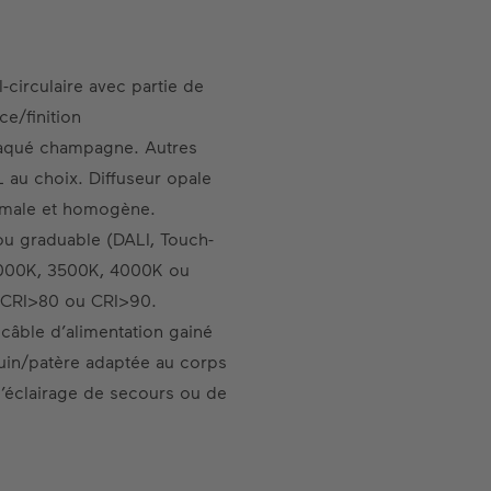
l-circulaire avec partie de
ce/finition
 laqué champagne. Autres
L au choix. Diffuseur opale
ximale et homogène.
ou graduable (DALI, Touch-
3000K, 3500K, 4000K ou
s CRI>80 ou CRI>90.
 câble d’alimentation gainé
quin/patère adaptée au corps
’éclairage de secours ou de